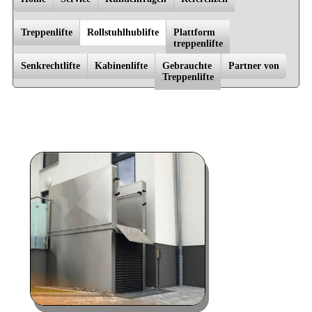
Treppenlifte
Rollstuhlhublifte
Platt­form
trep­penlif­te
Senkrechtlifte
Kabinenlifte
Gebrauchte
Partner von
Trep­pen­lif­te
Bad Doberan, Dannenberg, Dömitz, Falkensee, Greifswald, Grevesmühlen, Güstrow, Hagenow, Hamburg,
Kühlungsborn, Laage, Ludwigslust, Lübeck, Lüneburg, Meyenburg, Nauen, Oranienburg, Parchim, Perleberg, Plau am
See, Potsdam, Pritzwalk, Rostock, Schwerin, Sternberg, Stralsund, Waren/­Müritz, Warnemünde, Wismar, Wittstock/­
Dosse, Zarrentin