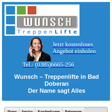
Jetzt kostenloses
Angebot einholen
Tel.:
(0385)6665-256
Wunsch – Treppenlifte
in Bad
Doberan
Der Name sagt Alles
Home
Service
Kundenfragen
Referenzen