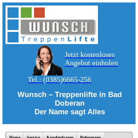
Jetzt kostenloses
Angebot einholen
Tel.:
(0385)6665-256
Wunsch – Treppenlifte
in Bad
Doberan
Der Name sagt Alles
Home
Service
Kundenfragen
Referenzen