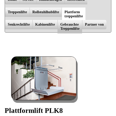
Treppenlifte
Rollstuhlhublifte
Platt­form
trep­penlif­te
Senkrechtlifte
Kabinenlifte
Gebrauchte
Partner von
Trep­pen­lif­te
Bad Doberan, Dannenberg, Dömitz, Falkensee, Greifswald, Grevesmühlen, Güstrow, Hagenow, Hamburg,
Kühlungsborn, Laage, Ludwigslust, Lübeck, Lüneburg, Meyenburg, Nauen, Oranienburg, Parchim, Perleberg, Plau am
See, Potsdam, Pritzwalk, Rostock, Schwerin, Sternberg, Stralsund, Waren/­Müritz, Warnemünde, Wismar, Wittstock/­
Dosse, Zarrentin
Plattformlift PLK8